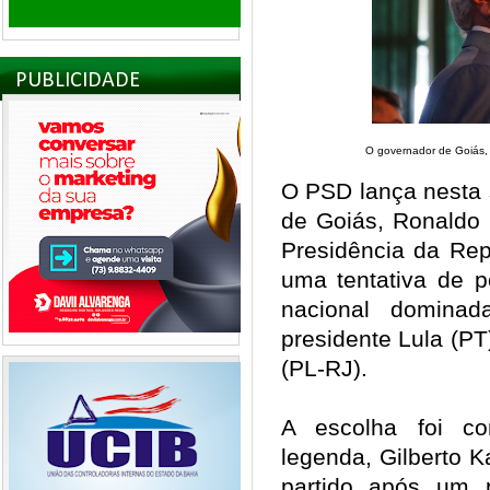
PUBLICIDADE
O governador de Goiás,
O PSD lança nesta 
de Goiás, Ronaldo 
Presidência da Rep
uma tentativa de p
nacional dominad
presidente Lula (PT
(PL-RJ).
A escolha foi co
legenda, Gilberto 
partido após um p