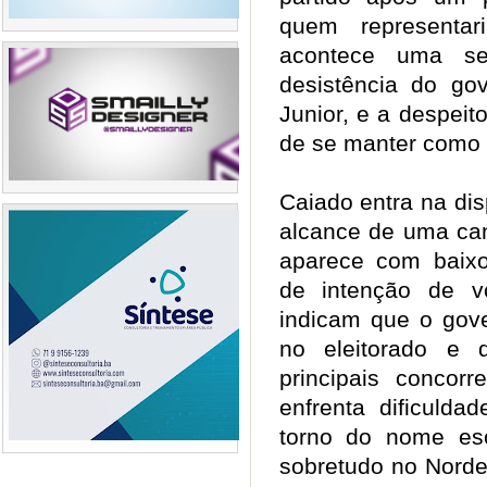
quem representar
acontece uma s
desistência do go
Junior, e a despeit
de se manter como
Caiado entra na dis
alcance de uma can
aparece com baix
de intenção de v
indicam que o gove
no eleitorado e 
principais concor
enfrenta dificulda
torno do nome esco
sobretudo no Nord