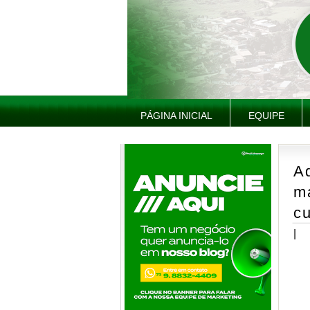
PÁGINA INICIAL
EQUIPE
A
m
c
|