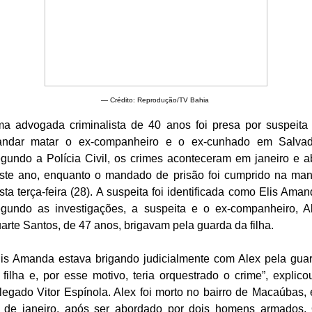
— Crédito: Reprodução/TV Bahia
a advogada criminalista de 40 anos foi presa por suspeita
ndar matar o ex-companheiro e o ex-cunhado em Salvad
gundo a Polícia Civil, os crimes aconteceram em janeiro e ab
ste ano, enquanto o mandado de prisão foi cumprido na ma
sta terça-feira (28). A suspeita foi identificada como Elis Aman
gundo as investigações, a suspeita e o ex-companheiro, A
arte Santos, de 47 anos, brigavam pela guarda da filha.
lis Amanda estava brigando judicialmente com Alex pela gua
 filha e, por esse motivo, teria orquestrado o crime”, explico
legado Vitor Espínola. Alex foi morto no bairro de Macaúbas,
 de janeiro, após ser abordado por dois homens armados.