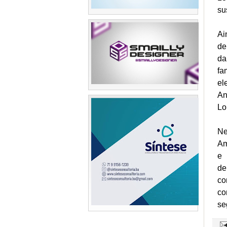
su
Ai
de
da
fa
el
An
Lo
Ne
Am
e 
de
co
co
se