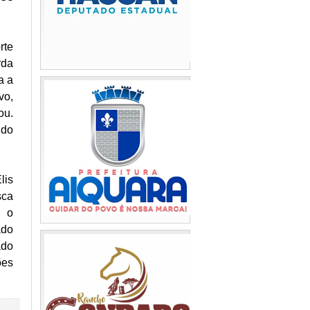
rte
rda
a a
vo,
ou.
 do
lis
sca
o o
ado
ado
ões