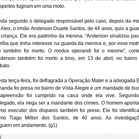
speitos fugiram em uma moto.
nda segundo o delegado responsável pelo caso, depois da mo
 Alex, o irmão Anderson Duarte Santos, de 44 anos, quis a gua
 criança. Ele era padrinho da menina. “Anderson sinalizou par
mília que tinha interesse na guarda da menina e, por esse moti
e também foi morto. O modus operandi foi o mesmo”, cont
derson também foi morto a tiros, em 13 de abril, no bairro
bato.
sta terça-feira, foi deflagrada a Operação Mater e a advogada E
anda foi presa no bairro de Vista Alegre e um mandado de bu
apreensão foi cumprido na casa onde ela vive. Segund
legado, ela nega ser a mandante dos crimes. O homem apont
mo executor dos disparos também foi preso. Ele foi identific
mo Tiago Milton dos Santos, de 40 anos. As investigaç
guem em andamento. (g1)