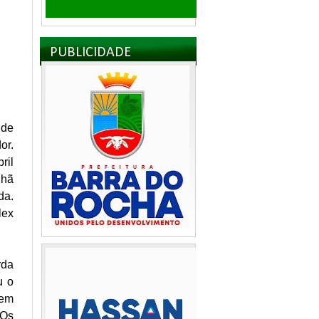
PUBLICIDADE
 de
or.
ril
nhã
da.
lex
rda
u o
 em
 Os