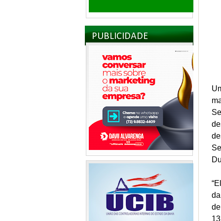
PUBLICIDADE
Um
ma
Se
de
de
Se
Du
“E
da
de
13