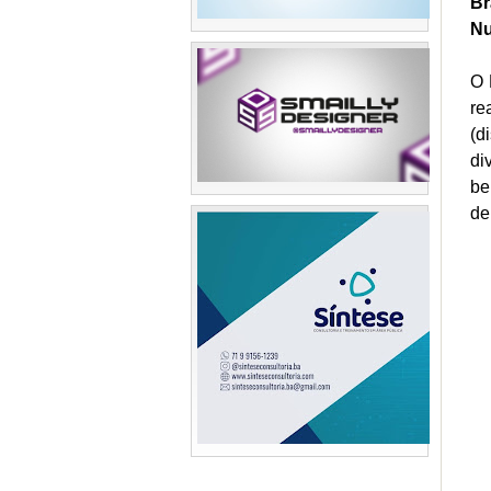
Br
N
O 
re
(d
di
be
de