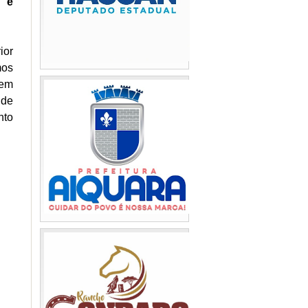
o e
ior
mos
 em
 de
nto