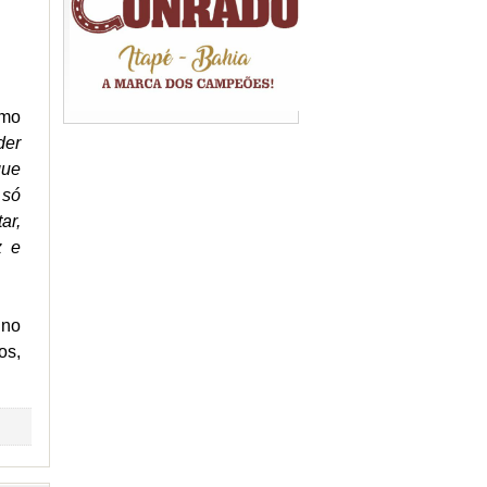
omo
der
que
 só
ar,
z e
 no
os,