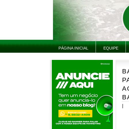
PÁGINA INICIAL
EQUIPE
B
P
A
B
|