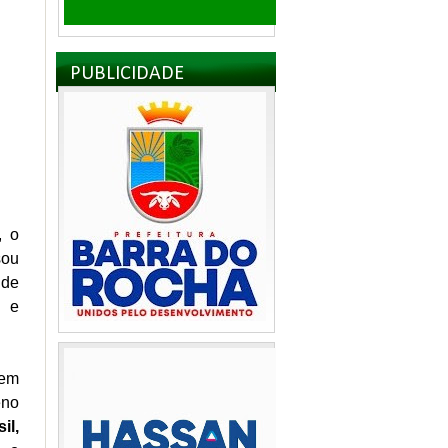
PUBLICIDADE
, o
sou
 de
e e
tem
eno
il,