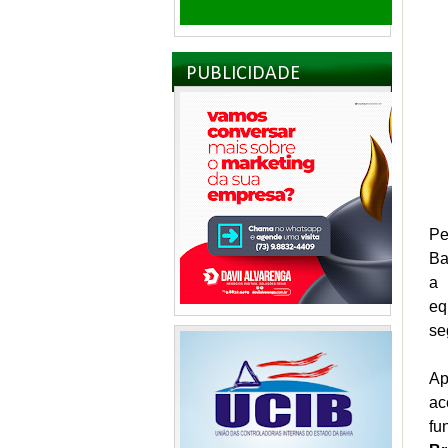
PUBLICIDADE
Pe
Ba
a 
eq
se
Ap
ac
fu