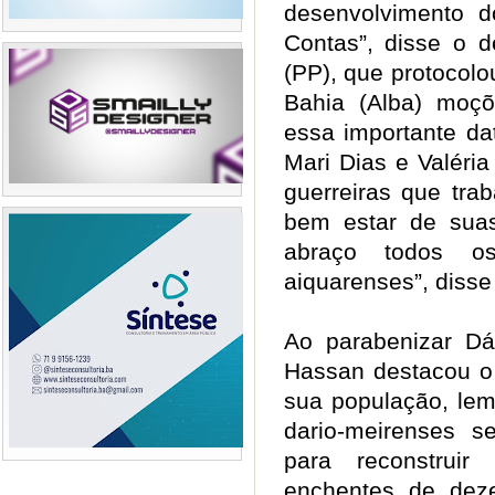
desenvolvimento d
Contas”, disse o d
(PP), que protocolo
Bahia (Alba) moç
essa importante dat
Mari Dias e Valéria
guerreiras que tra
bem estar de sua
abraço todos o
aiquarenses”, dis
Ao parabenizar Dár
Hassan destacou o e
sua população, le
dario-meirenses s
para reconstruir
enchentes de dez