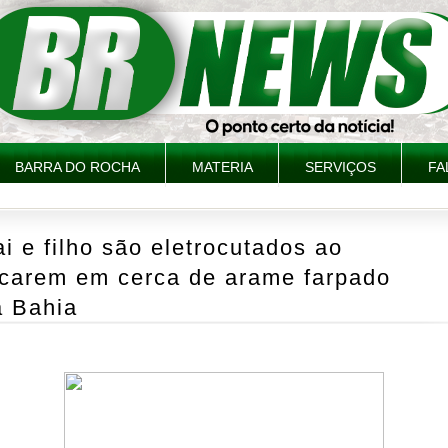
BARRA DO ROCHA
MATERIA
SERVIÇOS
FA
i e filho são eletrocutados ao
ocarem em cerca de arame farpado
a Bahia