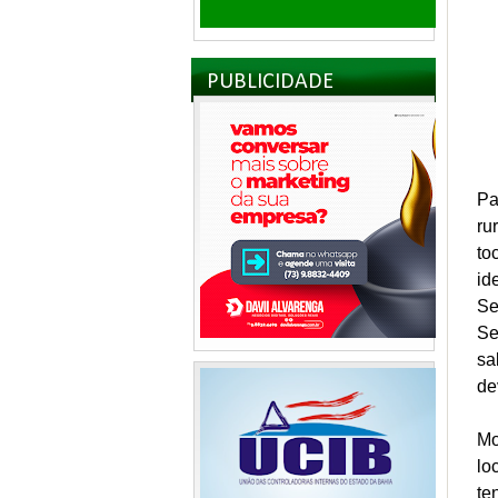
PUBLICIDADE
Pa
ru
to
id
Se
Se
sa
de
Mo
lo
te