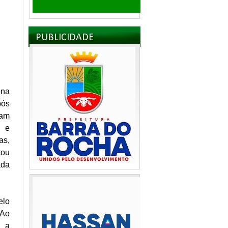
PUBLICIDADE
ona
pós
ram
0 e
as,
tou
ada
elo
 Ao
, a