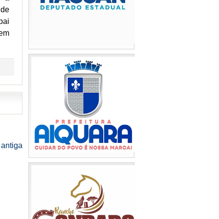
 de
pai
 em
antiga