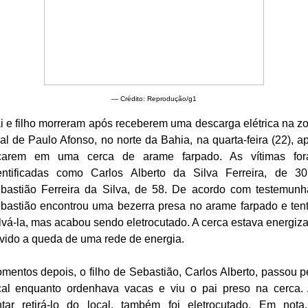
— Crédito: Reprodução/g1
i e filho morreram após receberem uma descarga elétrica na z
ral de Paulo Afonso, no norte da Bahia, na quarta-feira (22), a
carem em uma cerca de arame farpado. As vítimas fo
entificadas como Carlos Alberto da Silva Ferreira, de 3
bastião Ferreira da Silva, de 58. De acordo com testemunh
bastião encontrou uma bezerra presa no arame farpado e ten
lvá-la, mas acabou sendo eletrocutado. A cerca estava energiz
vido a queda de uma rede de energia.
mentos depois, o filho de Sebastião, Carlos Alberto, passou p
cal enquanto ordenhava vacas e viu o pai preso na cerca.
ntar retirá-lo do local, também foi eletrocutado. Em nota