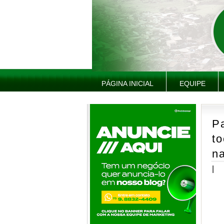
PÁGINA INICIAL
EQUIPE
Pa
t
n
|