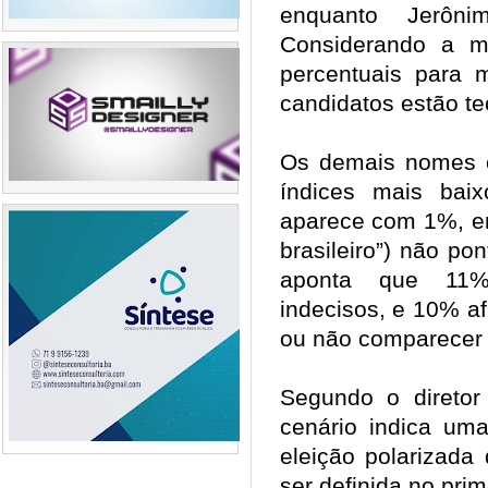
enquanto Jerôn
Considerando a m
percentuais para 
candidatos estão 
Os demais nomes c
índices mais bai
aparece com 1%, en
brasileiro”) não p
aponta que 11%
indecisos, e 10% a
ou não comparecer
Segundo o diretor
cenário indica uma
eleição polarizada
ser definida no prim