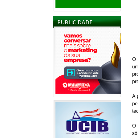
PUBLICIDADE
O 
um
pr
pr
A 
pe
te
O 
só