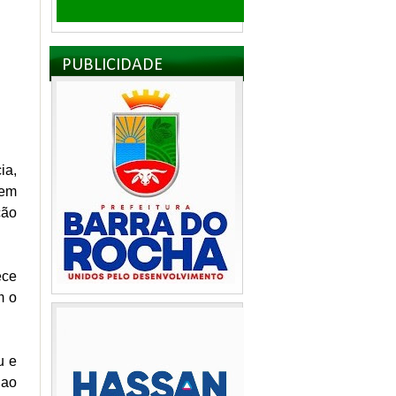
PUBLICIDADE
ia,
 em
ção
ece
m o
u e
 ao