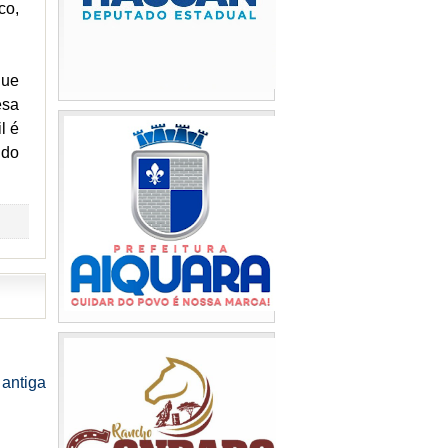
co,
que
esa
l é
ndo
antiga