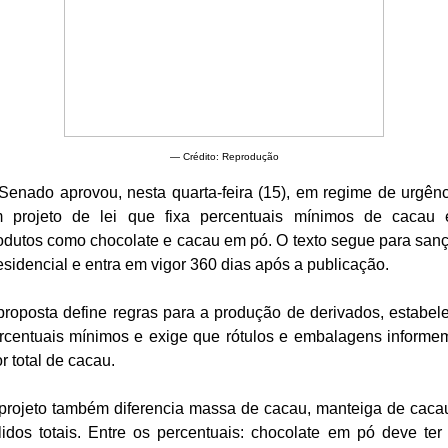
— Crédito: Reprodução
Senado aprovou, nesta quarta-feira (15), em regime de urgênc
 projeto de lei que fixa percentuais mínimos de cacau
odutos como chocolate e cacau em pó. O texto segue para san
esidencial e entra em vigor 360 dias após a publicação.
proposta define regras para a produção de derivados, estabel
rcentuais mínimos e exige que rótulos e embalagens informe
or total de cacau.
projeto também diferencia massa de cacau, manteiga de caca
lidos totais. Entre os percentuais: chocolate em pó deve ter