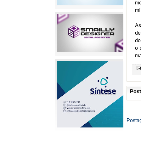
me
mí
As
de
do
o 
ma
Post
Posta