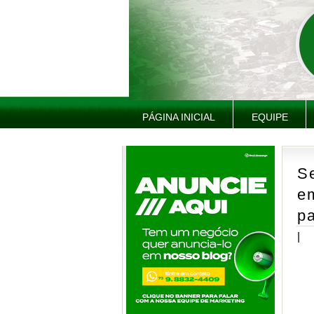
PÁGINA INICIAL
EQUIPE
S
em
pa
|