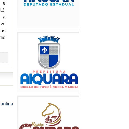
l e
L).
u a
eve
ras
dio
antiga