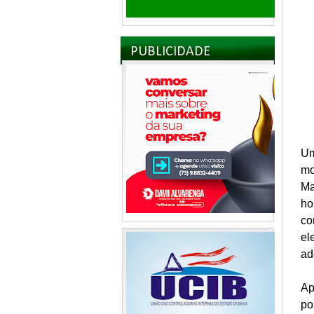
PUBLICIDADE
Um
mo
Ma
ho
co
el
ad
Ap
po