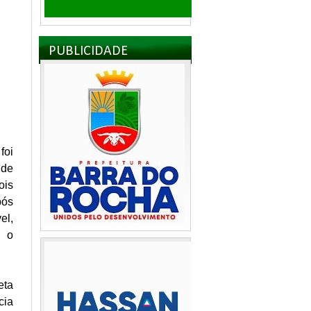
PUBLICIDADE
foi
 de
ois
pós
el,
m o
eta
cia