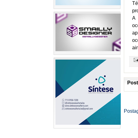
Té
pr
A 
oc
ap
oc
ai
Post
Posta