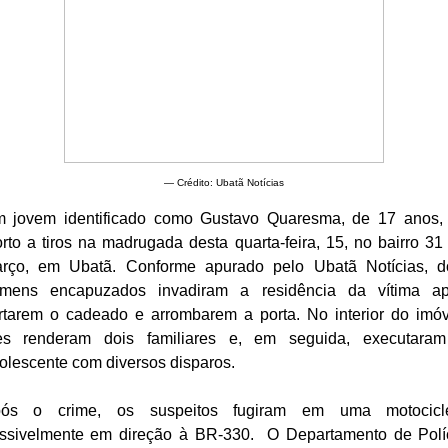
— Crédito: Ubatã Notícias
 jovem identificado como Gustavo Quaresma, de 17 anos, 
rto a tiros na madrugada desta quarta-feira, 15, no bairro 31
rço, em Ubatã. Conforme apurado pelo Ubatã Notícias, d
mens encapuzados invadiram a residência da vítima a
rtarem o cadeado e arrombarem a porta. No interior do imóv
es renderam dois familiares e, em seguida, executara
olescente com diversos disparos.
ós o crime, os suspeitos fugiram em uma motocicl
ssivelmente em direção à BR-330. O Departamento de Polí