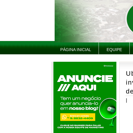
PÁGINA INICIAL
EQUIPE
U
i
d
|