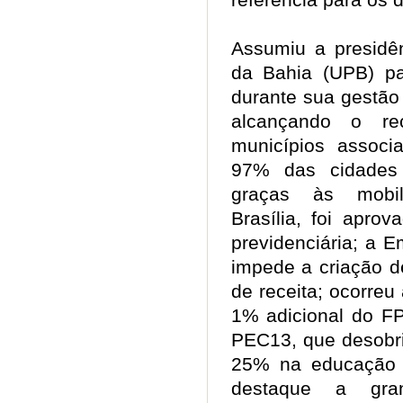
Assumiu a presidê
da Bahia (UPB) pa
durante sua gestão 
alcançando o r
municípios associ
97% das cidades
graças às mobil
Brasília, foi apro
previdenciária; a 
impede a criação d
de receita; ocorre
1% adicional do F
PEC13, que desobri
25% na educação 
destaque a gran