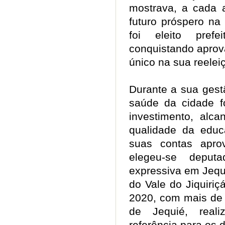
mostrava, a cada a
futuro próspero na
foi eleito prefe
conquistando aprov
único na sua reel
Durante a sua gestão
saúde da cidade f
investimento, alca
qualidade da educ
suas contas apr
elegeu-se deput
expressiva em Jequ
do Vale do Jiquiri
2020, com mais de 30
de Jequié, rea
referência para os