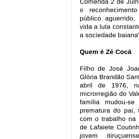
Comenda 2 de Julho
o reconhecimen
público aguerrido
vida a luta constan
a sociedade baia
Quem é Zé Cocá
Filho de José Jo
Glória Brandão San
abril de 1976, n
microrregião do Val
família mudou-se
prematura do pai, 
com o trabalho na 
de Lafaiete Coutin
jovem itiruçuen