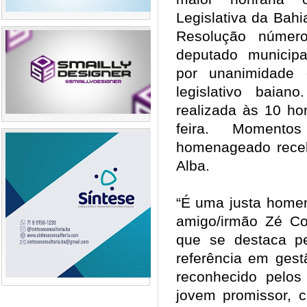
Legislativa da Bahi
Resolução número
deputado municipa
por unanimidade 
legislativo baian
realizada às 10 ho
feira. Moment
homenageado rece
Alba.
“É uma justa hom
amigo/irmão Zé C
que se destaca pe
referência em gest
reconhecido pelos
jovem promissor, c