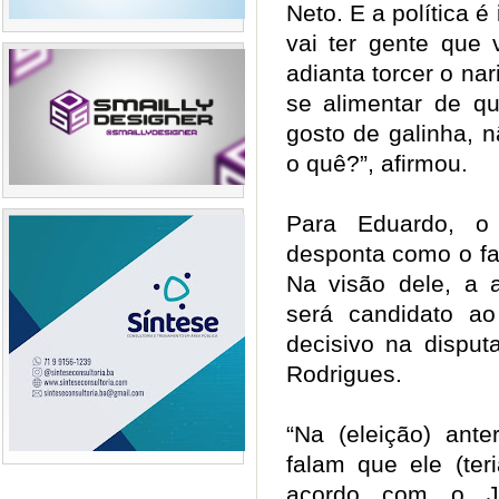
Neto. E a política é
vai ter gente que 
adianta torcer o nar
se alimentar de q
gosto de galinha, nã
o quê?”, afirmou
Para Eduardo, o 
desponta como o fav
Na visão dele, a
será candidato a
decisivo na dispu
Rodrigues.
“Na (eleição) ante
falam que ele (ter
acordo com o J