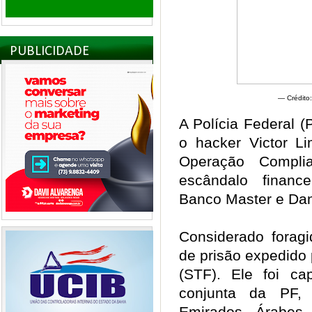
PUBLICIDADE
— Crédito
A Polícia Federal 
o hacker Victor Li
Operação Compl
escândalo finance
Banco Master e Dan
Considerado forag
de prisão expedido
(STF). Ele foi c
conjunta da PF, 
Emirados Árabes