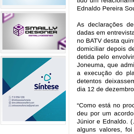
tido um relacionam
Ednaldo Pereira S
As declarações d
dadas em entrevista
no BATV desta quint
domiciliar depois 
detida pelo envolv
Joneuma, que admiti
a execução do pla
detentos deixasse
dia 12 de dezembro
“Como está no proc
deu por um acordo 
Júnior e Ednaldo.
alguns valores, f