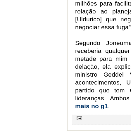
milhões para facili
relação ao plane
[Uldurico] que ne
negociar essa fuga”
Segundo Joneuma
receberia qualquer
metade para mim 
delação, ela expli
ministro Geddel
acontecimentos, U
partido que tem
lideranças. Ambo
mais no g1
.