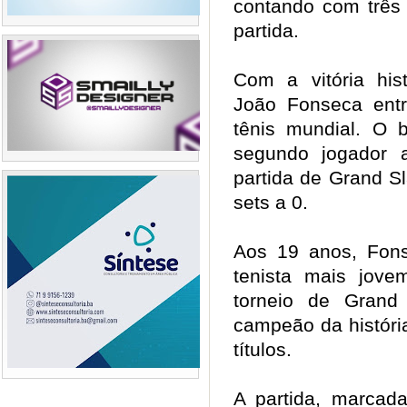
contando com três
partida.
Com a vitória his
João Fonseca ent
tênis mundial. O b
segundo jogador 
partida de Grand S
sets a 0.
Aos 19 anos, Fon
tenista mais jov
torneio de Grand
campeão da históri
títulos.
A partida, marcada