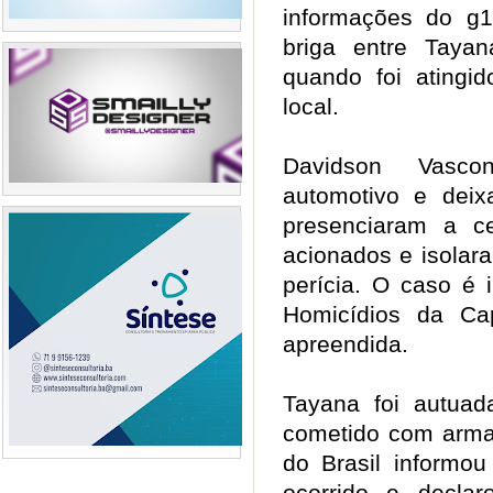
informações do g1,
briga entre Taya
quando foi atingi
local.
Davidson Vasco
automotivo e deix
presenciaram a cen
acionados e isolar
perícia. O caso é 
Homicídios da Cap
apreendida.
Tayana foi autuad
cometido com arma
do Brasil informo
ocorrido e decla