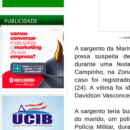
PUBLICIDADE
— Crédi
A sargento da Mari
presa suspeita 
durante uma fest
Campinho, na Zona
caso foi registr
(24). A vítima foi 
Davidson Vasconcel
A sargento teria b
do marido, um poli
Polícia Militar, d