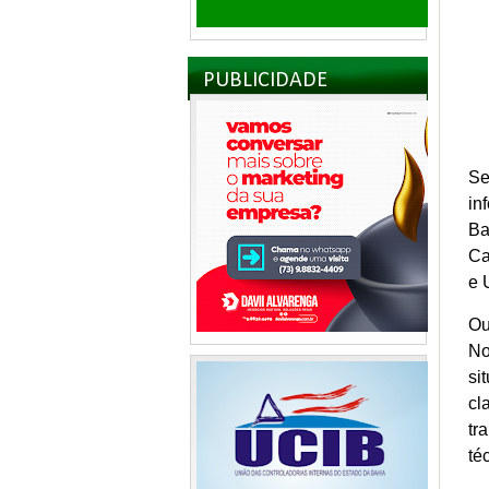
PUBLICIDADE
Se
in
Ba
Ca
e 
Ou
No
si
cl
tr
té