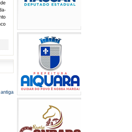
 de
da-
nto
nco
antiga