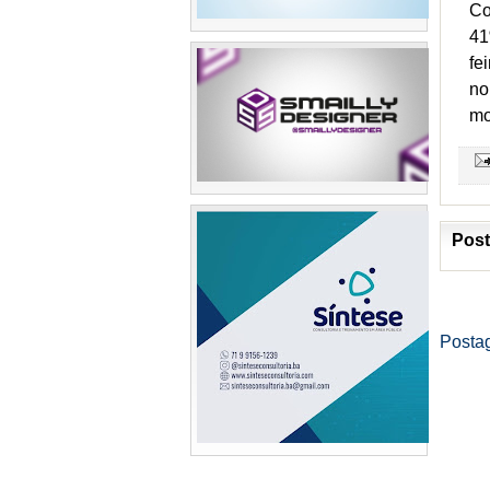
Co
41
fe
no
mo
Post
Posta