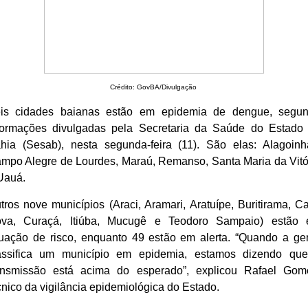
Crédito: GovBA/Divulgação
is cidades baianas estão em epidemia de dengue, segu
formações divulgadas pela Secretaria da Saúde do Estado
hia (Sesab), nesta segunda-feira (11). São elas: Alagoinh
mpo Alegre de Lourdes, Maraú, Remanso, Santa Maria da Vitó
Uauá.
tros nove municípios (Araci, Aramari, Aratuípe, Buritirama, C
va, Curaçá, Itiúba, Mucugê e Teodoro Sampaio) estão
tuação de risco, enquanto 49 estão em alerta. “Quando a ge
assifica um município em epidemia, estamos dizendo qu
ansmissão está acima do esperado”, explicou Rafael Gom
cnico da vigilância epidemiológica do Estado.