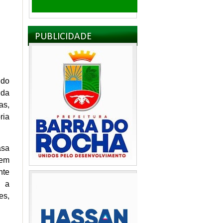
PUBLICIDADE
ndo
 da
as,
ria
asa
 em
nte
e a
es,