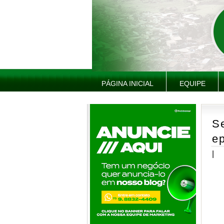
PÁGINA INICIAL
EQUIPE
S
e
|