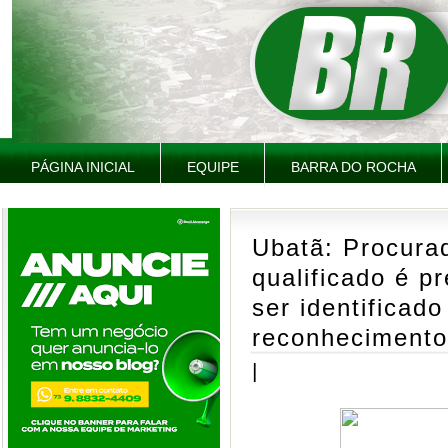
PÁGINA INICIAL
EQUIPE
BARRA DO ROCHA
Ubatã: Procurad
qualificado é p
ser identificad
reconhecimento 
|