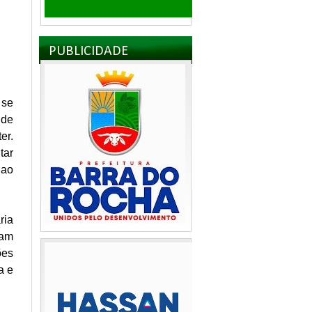
PUBLICIDADE
 se
 de
er.
tar
 ao
ria
iam
ões
a e