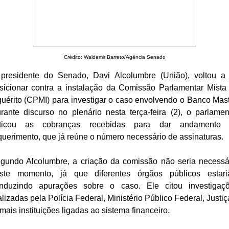
Crédito: Waldemir Barreto/Agência Senado
presidente do Senado, Davi Alcolumbre (União), voltou a
sicionar contra a instalação da Comissão Parlamentar Mista
quérito (CPMI) para investigar o caso envolvendo o Banco Mast
rante discurso no plenário nesta terça-feira (2), o parlamen
iticou as cobranças recebidas para dar andamento
querimento, que já reúne o número necessário de assinaturas.
gundo Alcolumbre, a criação da comissão não seria necessá
ste momento, já que diferentes órgãos públicos estar
nduzindo apurações sobre o caso. Ele citou investigaç
alizadas pela Polícia Federal, Ministério Público Federal, Justiç
mais instituições ligadas ao sistema financeiro.