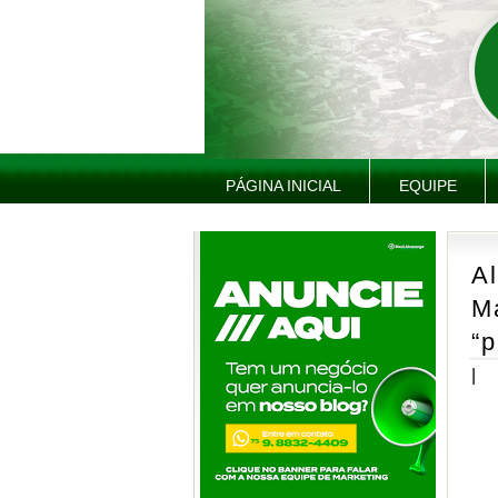
PÁGINA INICIAL
EQUIPE
A
Ma
“p
|