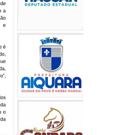
 de
o a
são
a e
e é
do,
que
da,
o”,
dos
 da
o o
 da