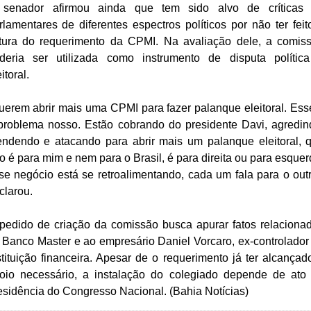
senador afirmou ainda que tem sido alvo de críticas
rlamentares de diferentes espectros políticos por não ter feit
itura do requerimento da CPMI. Na avaliação dele, a comis
deria ser utilizada como instrumento de disputa polític
eitoral.
uerem abrir mais uma CPMI para fazer palanque eleitoral. Ess
problema nosso. Estão cobrando do presidente Davi, agredin
endendo e atacando para abrir mais um palanque eleitoral, 
o é para mim e nem para o Brasil, é para direita ou para esquer
se negócio está se retroalimentando, cada um fala para o outr
clarou.
pedido de criação da comissão busca apurar fatos relaciona
 Banco Master e ao empresário Daniel Vorcaro, ex-controlador
stituição financeira. Apesar de o requerimento já ter alcançad
oio necessário, a instalação do colegiado depende de ato
esidência do Congresso Nacional. (Bahia Notícias)