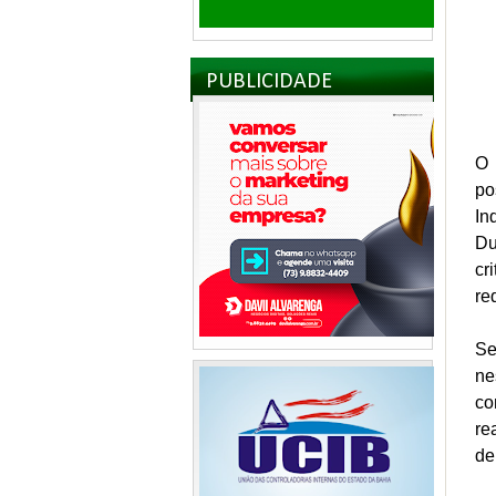
PUBLICIDADE
O 
po
In
Du
cr
re
Se
ne
co
re
de