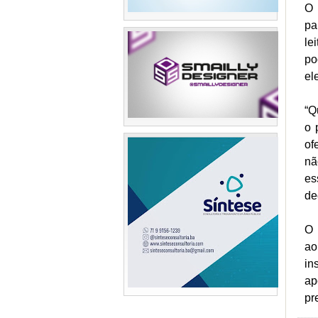
O 
pa
le
po
el
“Q
o 
of
nã
es
de
O 
ao
in
ap
pr