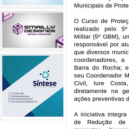
Municipais de Prote
O Curso de Proteç
realizado pelo 5
Militar (5º GBM), 
responsável por at
que d
iversos munic
coordenadores, a 
Barra do Rocha; es
seu Coordenador Mu
Civil, Iure Cos
diretamente na ge
ações preventivas 
A iniciativa integ
de Redução de 