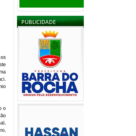
PUBLICIDADE
 os
ste
Uma
ci.
mio
o o
São
al,
ro,