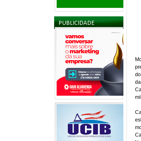
PUBLICIDADE
Mo
pr
do
da
Ca
mi
Ca
es
mo
Ca