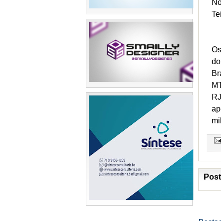
No
Te
Os
do
Br
MT
RJ
ap
mi
Post