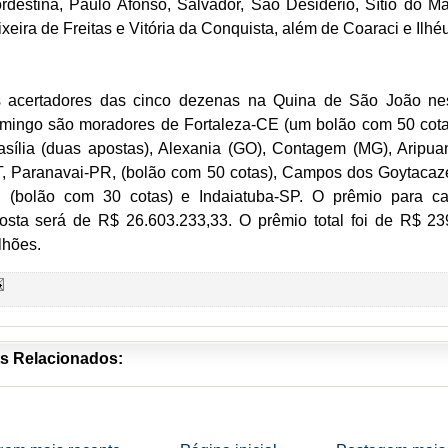
rdestina, Paulo Afonso, Salvador, São Desidério, Sítio do Ma
ixeira de Freitas e Vitória da Conquista, além de Coaraci e Ilhé
 acertadores das cinco dezenas na Quina de São João ne
mingo são moradores de Fortaleza-CE (um bolão com 50 cota
asília (duas apostas), Alexania (GO), Contagem (MG), Aripua
, Paranavai-PR, (bolão com 50 cotas), Campos dos Goytacaz
 (bolão com 30 cotas) e Indaiatuba-SP. O prêmio para c
osta será de R$ 26.603.233,33. O prêmio total foi de R$ 23
lhões.
s Relacionados: