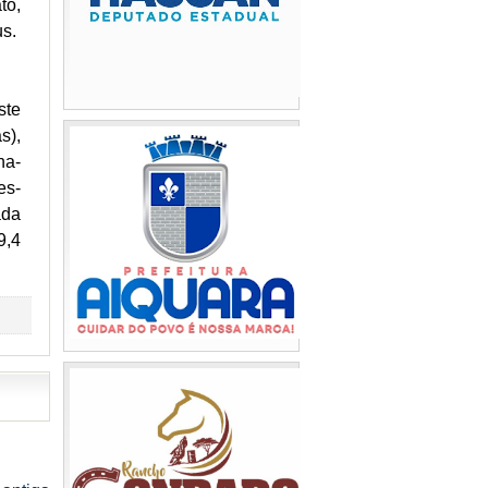
to,
us.
ste
s),
na-
es-
ada
9,4