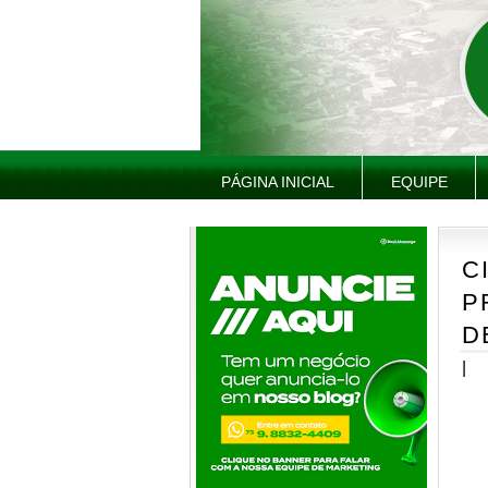
PÁGINA INICIAL
EQUIPE
C
P
D
|