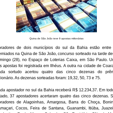
Quina de São João teve 9 apostas milionárias
radores de dois municípios do sul da Bahia estão entre
emiados na Quina de São João, concurso sorteado na tarde de
mingo (28), no Espaço de Loterias Caixa, em São Paulo. 
s apostas foi registrada em Ilhéus. A outra na cidade de Coara
da sortudo acertou quatro das cinco dezenas do prê
lionário. As dezenas sorteadas foram: 19,32, 50, 73 e 75.
da apostador no sul da Bahia receberá R$ 12.234,37. Em tod
tado, 37 apostadores acertaram quatro das cinco dezenas. 
radores de Alagoinhas, Amargosa, Barra do Choça, Bonin
maçari, Cocos, Feira de Santana, Guanambi, Itiúba, Juazei