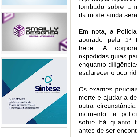
tombado sobre a m
da morte ainda ser
Em nota, a Polícia
apurado pela 1ª D
Irecê. A corpo
expedidas guias pa
enquanto diligênc
esclarecer o ocorri
Os exames periciai
morte e ajudar a d
outra circunstânci
momento, a políc
sobre há quanto 
antes de ser encont