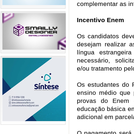
complementar as i
Incentivo Enem
Os candidatos dev
desejam realizar a
língua estrangeir
necessário, solici
e/ou tratamento pe
Os estudantes do P
ensino médio que p
provas do Enem e
educação básica em
adicional em parce
O pagamento será e