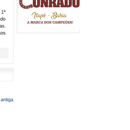
 1ª
 do
as.
ãos
antiga