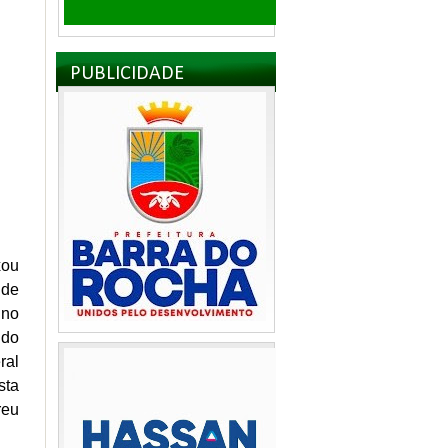
PUBLICIDADE
xou
 de
 no
 do
ral
sta
reu