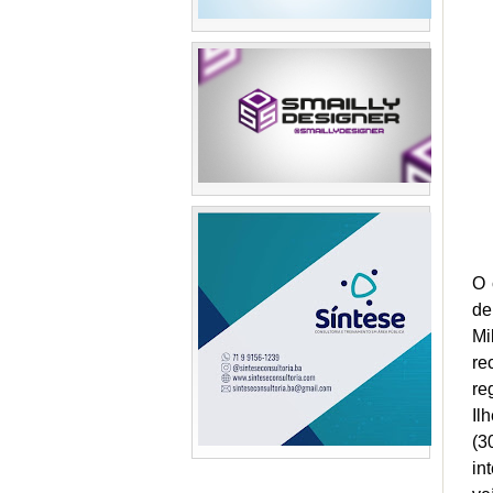
O 
de
Mi
re
re
Il
(3
in