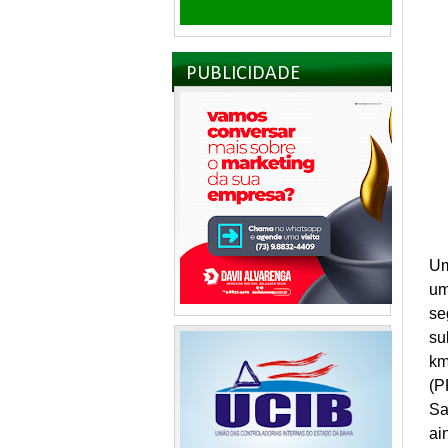
PUBLICIDADE
Um
um
se
su
km
(P
Sa
ai