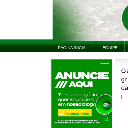
PÁGINA INICIAL
EQUIPE
G
gr
ca
|