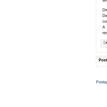
ve
De
De
co
A 
re
Post
Posta