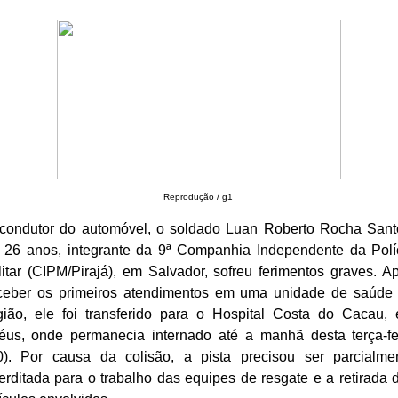
Reprodução / g1
condutor do automóvel, o soldado Luan Roberto Rocha Sant
 26 anos, integrante da 9ª Companhia Independente da Polí
litar (CIPM/Pirajá), em Salvador, sofreu ferimentos graves. A
ceber os primeiros atendimentos em uma unidade de saúde
gião, ele foi transferido para o Hospital Costa do Cacau,
héus, onde permanecia internado até a manhã desta terça-fe
0). Por causa da colisão, a pista precisou ser parcialme
terditada para o trabalho das equipes de resgate e a retirada 