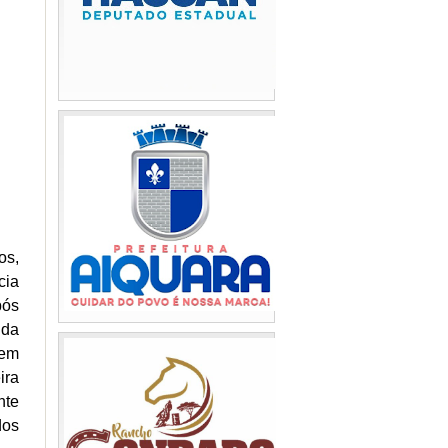
os,
cia
pós
 da
 em
ira
nte
dos