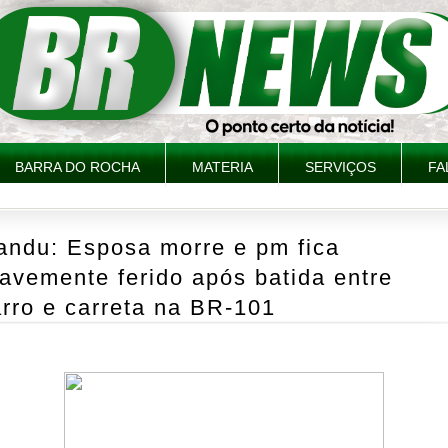
BARRA DO ROCHA
MATERIA
SERVIÇOS
FA
andu: Esposa morre e pm fica
avemente ferido após batida entre
rro e carreta na BR-101