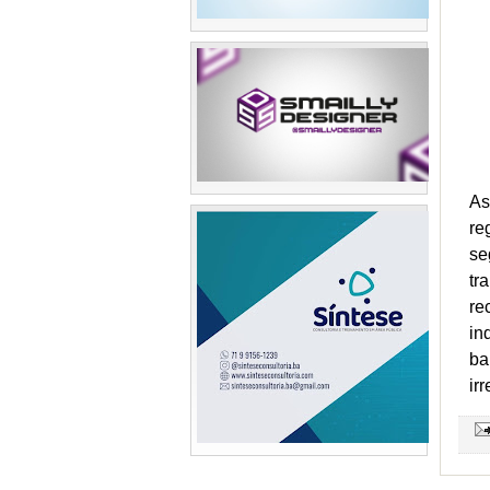
As
re
se
tr
re
in
ba
ir