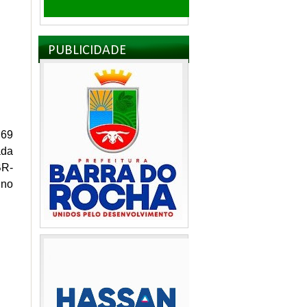
PUBLICIDADE
 69
ada
BR-
 no