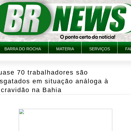
BARRA DO ROCHA
MATERIA
SERVIÇOS
FA
uase 70 trabalhadores são
esgatados em situação análoga à
scravidão na Bahia