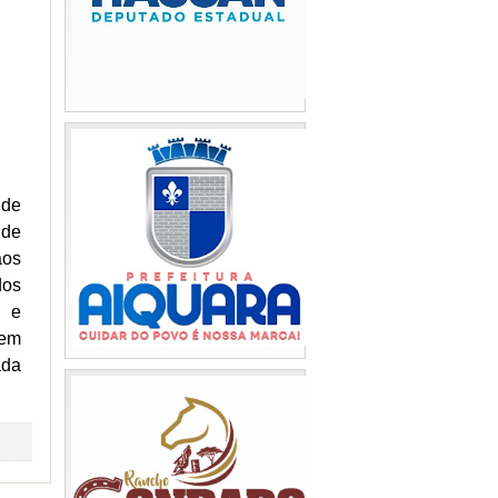
 de
 de
aos
dos
s e
 em
ada