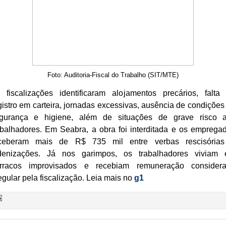
Foto: Auditoria-Fiscal do Trabalho (SIT/MTE)
 fiscalizações identificaram alojamentos precários, falta
gistro em carteira, jornadas excessivas, ausência de condições
gurança e higiene, além de situações de grave risco 
abalhadores. Em Seabra, a obra foi interditada e os emprega
ceberam mais de R$ 735 mil entre verbas rescisória
denizações. Já nos garimpos, os trabalhadores viviam
rracos improvisados e recebiam remuneração consider
regular pela fiscalização. Leia mais no
g1