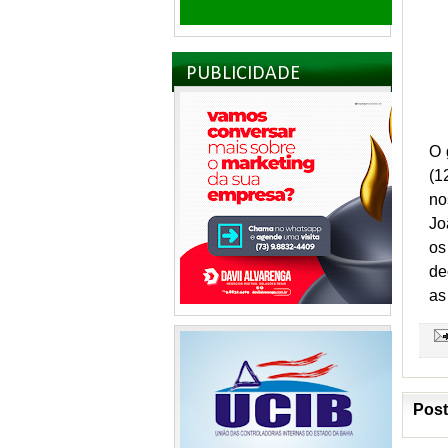
PUBLICIDADE
O 
(1
no
Jo
os
de
as
Post