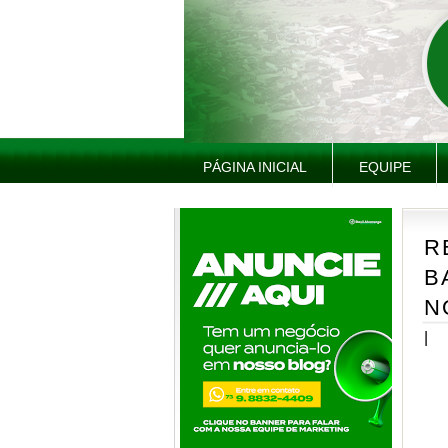
PÁGINA INICIAL
EQUIPE
R
B
N
|