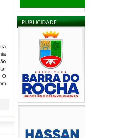
PUBLICIDADE
ira
hia
São
tar
. O
com