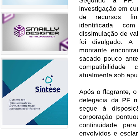
Segundo a PF, 
investigação em cu
de recursos fi
identificada, co
dissimulação de va
foi divulgado. A
montante encontr
sacado pouco ant
compatibilidade 
atualmente sob ap
Após o flagrante, o
delegacia da PF n
segue à disposiç
corporação pontuo
continuidade para 
envolvidos e escla