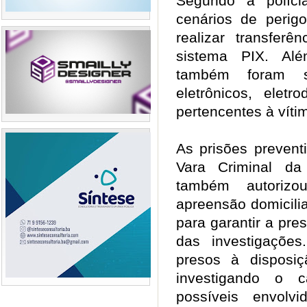
Segundo a polícia
cenários de perig
realizar transfer
sistema PIX. Alé
também foram su
eletrônicos, eletr
pertencentes à vít
As prisões prevent
Vara Criminal d
também autoriz
apreensão domicili
para garantir a pr
das investigaçõe
presos à disposi
investigando o c
possíveis envolv