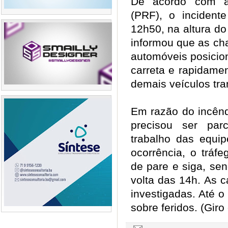
De acordo com a 
(PRF), o incidente
12h50, na altura do
informou que as ch
automóveis posicion
carreta e rapidamen
demais veículos tr
Em razão do incênd
precisou ser parc
trabalho das equi
ocorrência, o tráfe
de pare e siga, se
volta das 14h. As 
investigadas. Até 
sobre feridos. (Giro