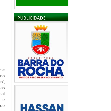
PUBLICIDADE
nte
ino
o’,
das
eal
, e
 de