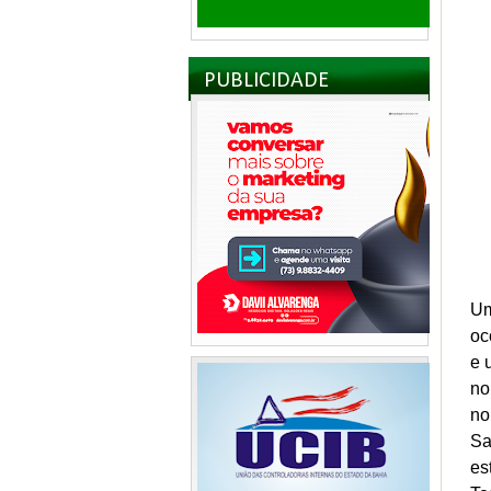
PUBLICIDADE
Um
oc
e 
no
no
Sa
es