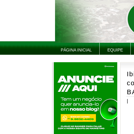
PÁGINA INICIAL
EQUIPE
Ib
co
B
|