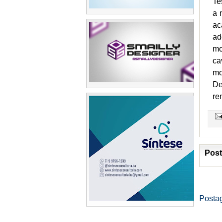
Te
a 
ac
ad
mo
ca
mo
De
re
Post
Posta