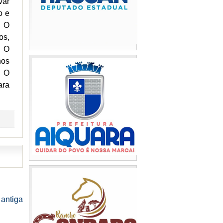
var
o e
. O
os,
. O
nos
. O
ara
antiga