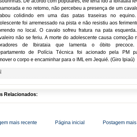
sourinhas. De acordo com populares, ele teria ido a Ibirataia le
namorada e no retorno, não percebeu a presença de um caval
abou colidindo em uma das patas traseiras no equino
olescente foi arremessado na pista e não resistiu aos feriment
rrendo no local. O cavalo sofreu fratura na pata esquerda
valeiro não se feriu. A morte do adolescente causa comoção 
radores de Ibirataia que lamenta o óbito precoce
partamento de Polícia Técnica foi acionado pela PM p
mover o corpo e encaminhar para o IML em Jequié. (Giro Ipiaú)
s Relacionados:
gem mais recente
Página inicial
Postagem mais 