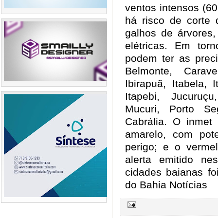
ventos intensos (6
há risco de corte 
galhos de árvores
elétricas. Em tor
podem ter as preci
Belmonte, Carave
Ibirapuã, Itabela, 
Itapebi, Jucuruç
Mucuri, Porto S
Cabrália. O inmet 
amarelo, com pote
perigo; e o verme
alerta emitido nes
cidades baianas fo
do Bahia Notícias