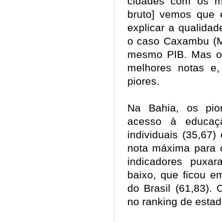
cidades com os m
bruto] vemos que e
explicar a qualidad
o caso Caxambu (M
mesmo PIB. Mas o p
melhores notas e,
piores.
Na Bahia, os pi
acesso à educação
individuais (35,67)
nota máxima para 
indicadores puxa
baixo, que ficou em
do Brasil (61,83).
no ranking de esta