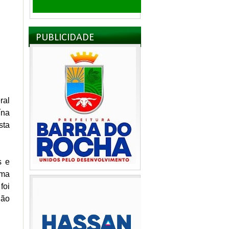
PUBLICIDADE
ral
ína
sta
s e
uma
foi
São