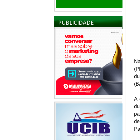
PUBLICIDADE
Na
(P
du
(B
A 
du
pa
de
Pa