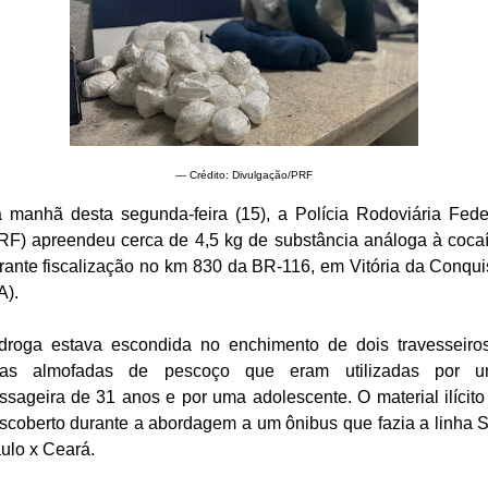
— Crédito: Divulgação/PRF
 manhã desta segunda-feira (15), a Polícia Rodoviária Fede
RF) apreendeu cerca de 4,5 kg de substância análoga à coca
rante fiscalização no km 830 da BR-116, em Vitória da Conqui
A).
droga estava escondida no enchimento de dois travesseiro
as almofadas de pescoço que eram utilizadas por 
ssageira de 31 anos e por uma adolescente. O material ilícito 
scoberto durante a abordagem a um ônibus que fazia a linha 
ulo x Ceará.