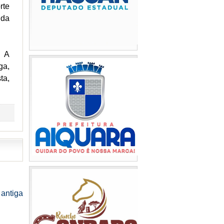
rte
 da
. A
ga,
ta,
antiga