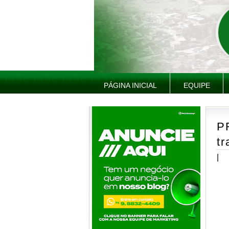
PÁGINA INICIAL
EQUIPE
P
t
|