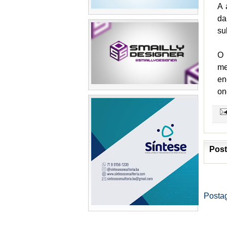
A 
da
su
O 
me
en
on
Post
Posta