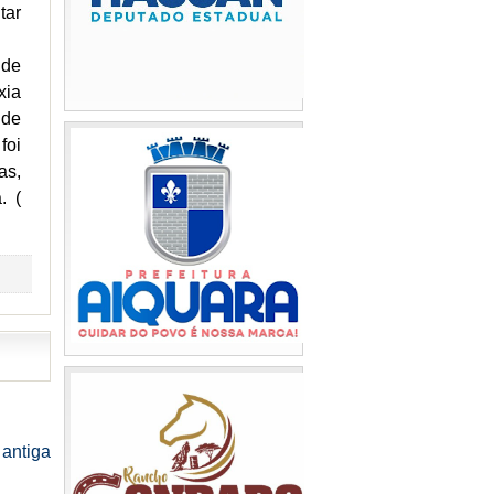
tar
 de
xia
 de
foi
as,
. (
antiga