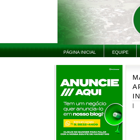
PÁGINA INICIAL
EQUIPE
M
A
I
|