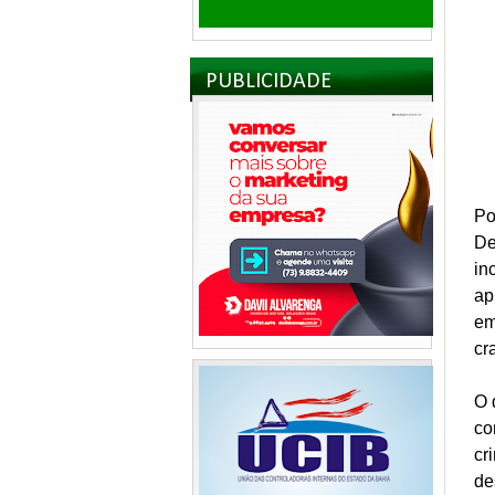
PUBLICIDADE
Po
De
in
ap
em
cr
O 
co
cr
de