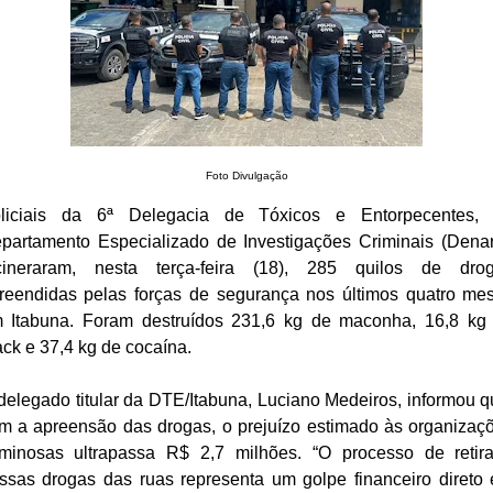
Foto Divulgação
liciais da 6ª Delegacia de Tóxicos e Entorpecentes,
partamento Especializado de Investigações Criminais (Denar
cineraram, nesta terça-feira (18), 285 quilos de dro
reendidas pelas forças de segurança nos últimos quatro me
 Itabuna. Foram destruídos 231,6 kg de maconha, 16,8 kg
ack e 37,4 kg de cocaína.
delegado titular da DTE/Itabuna, Luciano Medeiros, informou q
m a apreensão das drogas, o prejuízo estimado às organizaç
iminosas ultrapassa R$ 2,7 milhões. “O processo de retir
ssas drogas das ruas representa um golpe financeiro direto