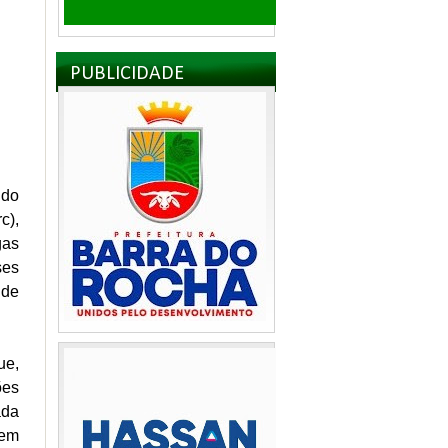
PUBLICIDADE
 do
c),
gas
ses
 de
ue,
ões
ada
 em