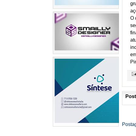
gr
aç
O 
se
fi
at
in
em
Pi
Post
Posta