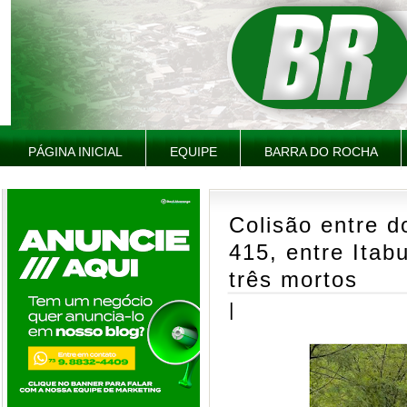
PÁGINA INICIAL
EQUIPE
BARRA DO ROCHA
Colisão entre d
415, entre Itab
três mortos
|