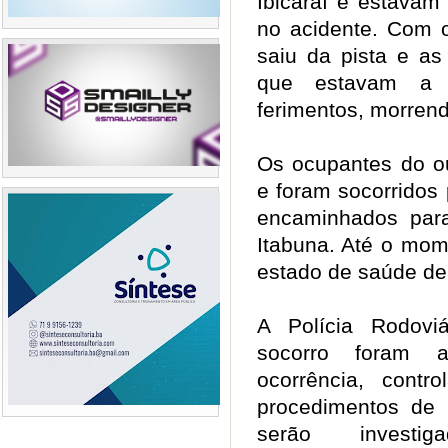
Ibicaraí e estavam
no acidente. Com o
saiu da pista e 
que estavam a 
ferimentos, morren
Os ocupantes do ou
e foram socorridos
encaminhados par
Itabuna. Até o mom
estado de saúde d
A Polícia Rodovi
socorro foram 
ocorrência, contr
procedimentos de 
serão investig