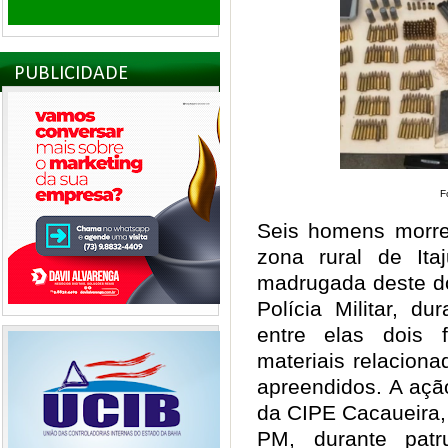
PUBLICIDADE
F
Seis homens morre
zona rural de Ita
madrugada deste d
Polícia Militar, d
entre elas dois 
materiais relaciona
apreendidos.
A açã
da CIPE Cacaueira,
PM, durante patr