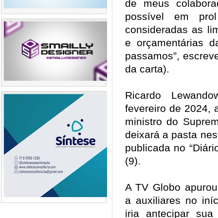
de meus colabora
possível em prol
consideradas as lim
e orçamentárias da
passamos”, escreve
da carta).
Ricardo Lewand
fevereiro de 2024,
ministro do Suprem
deixará a pasta nes
publicada no “Diári
(9).
A TV Globo apuro
a auxiliares no in
iria antecipar su