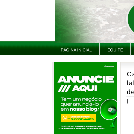
PÁGINA INICIAL
EQUIPE
Ca
la
de
|