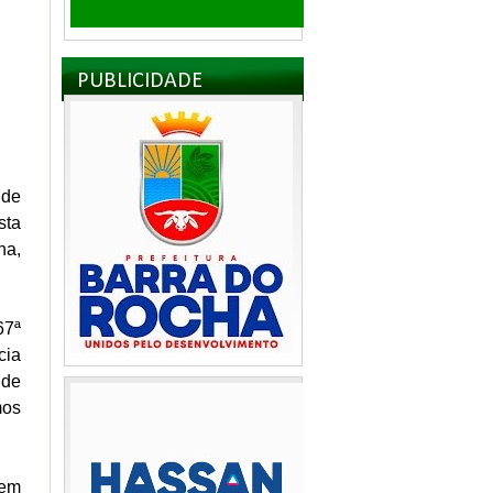
PUBLICIDADE
 de
sta
na,
67ª
cia
 de
mos
 em