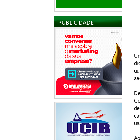
PUBLICIDADE
Um
dr
qu
se
De
Co
de
ca
us
Ao