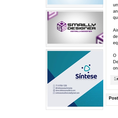
um
an
qu
Ai
de
eq
O 
De
on
Post