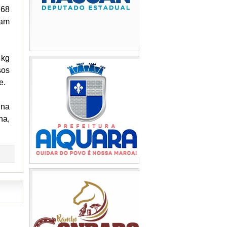
 68
ram
 kg
sos
te.
 na
na,