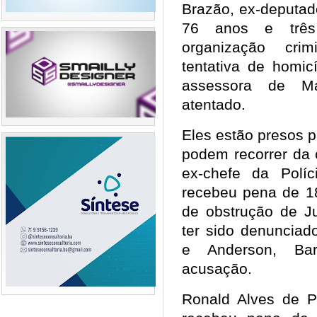
Brazão, ex-deputad
76 anos e três
organização cri
tentativa de homic
assessora de Ma
atentado.
Eles estão presos 
podem recorrer da 
ex-chefe da Políc
recebeu pena de 18
de obstrução de Ju
ter sido denunciad
e Anderson, Bar
acusação.
Ronald Alves de Pa