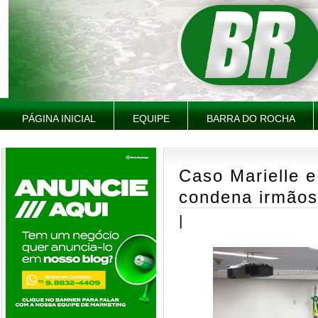
PÁGINA INICIAL
EQUIPE
BARRA DO ROCHA
Caso Marielle 
condena irmãos
|