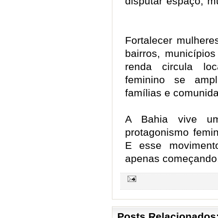
disputar espaço, m
Fortalecer mulhere
bairros, município
renda circula lo
feminino se ampl
famílias e comuni
A Bahia vive um
protagonismo femin
E esse movimento
apenas começando.
Posts Relacionados