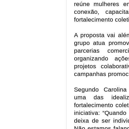
reúne mulheres e
conexão, capacit
fortalecimento cole
A proposta vai alé
grupo atua promov
parcerias comerc
organizando açõ
projetos colabora
campanhas promocio
Segundo Carolina
uma das ideali
fortalecimento colet
iniciativa: “Quand
deixa de ser indivi
Não estamos falan