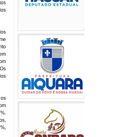
tos
dos
dos
rme
ito
gem
com
 Os
dos
 os
com
4%.
os,
5%,