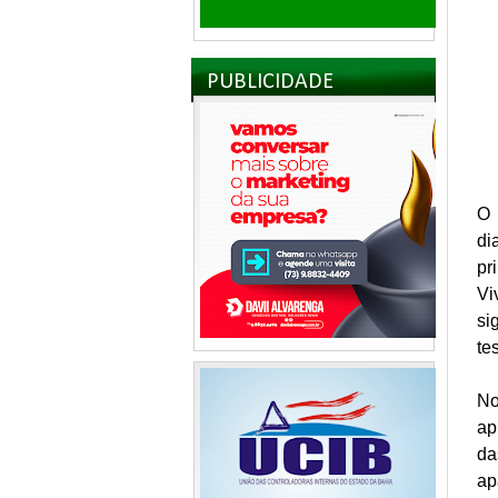
PUBLICIDADE
O 
di
pr
Vi
si
te
No
ap
da
ap