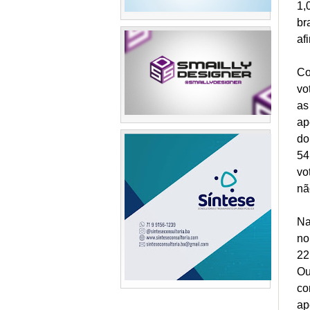
1,
br
af
Co
vo
as
ap
do
54
vo
nã
Na
no
22
Ou
co
ap