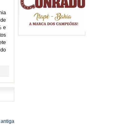
hia
 de
% e
tos
ete
 do
antiga