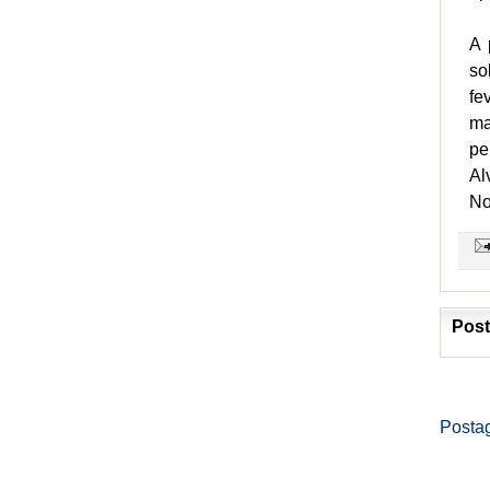
A 
so
fe
ma
pe
Al
No
Post
Posta