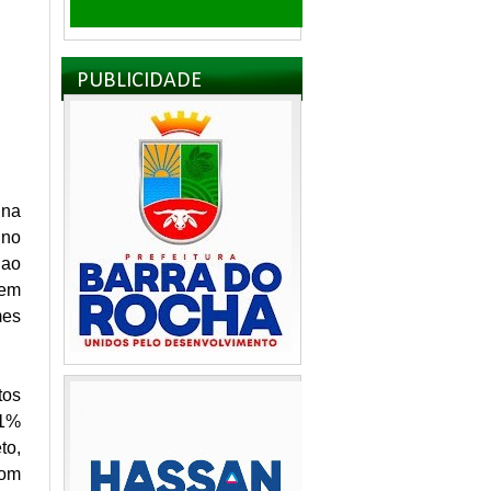
PUBLICIDADE
 na
 no
 ao
gem
mes
tos
51%
to,
com