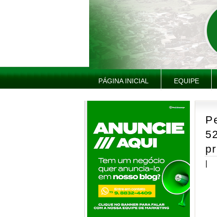
PÁGINA INICIAL
EQUIPE
P
5
pr
|