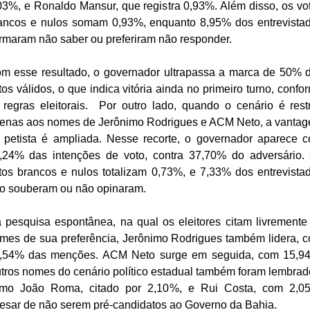
03%, e Ronaldo Mansur, que registra 0,93%. Além disso, os vo
ancos e nulos somam 0,93%, enquanto 8,95% dos entrevista
irmaram não saber ou preferiram não responder.
m esse resultado, o governador ultrapassa a marca de 50% 
tos válidos, o que indica vitória ainda no primeiro turno, confo
 regras eleitorais. Por outro lado, quando o cenário é restr
enas aos nomes de Jerônimo Rodrigues e ACM Neto, a vanta
 petista é ampliada. Nesse recorte, o governador aparece 
,24% das intenções de voto, contra 37,70% do adversário.
tos brancos e nulos totalizam 0,73%, e 7,33% dos entrevista
o souberam ou não opinaram.
 pesquisa espontânea, na qual os eleitores citam livremente
mes de sua preferência, Jerônimo Rodrigues também lidera, 
,54% das menções. ACM Neto surge em seguida, com 15,9
tros nomes do cenário político estadual também foram lembrad
mo João Roma, citado por 2,10%, e Rui Costa, com 2,0
esar de não serem pré-candidatos ao Governo da Bahia.