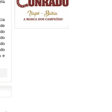
ela
cia
 de
 do
 do
 do
ado
a e