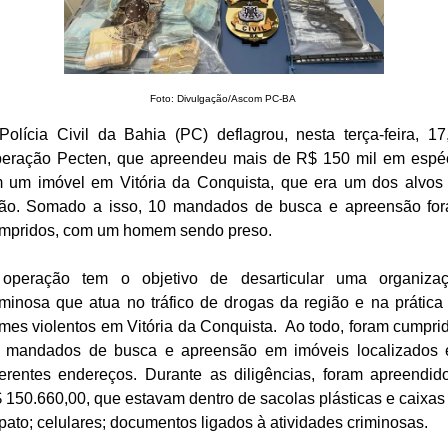
Foto: Divulgação/Ascom PC-BA
Polícia Civil da Bahia (PC) deflagrou, nesta terça-feira, 17
eração Pecten, que apreendeu mais de R$ 150 mil em espé
 um imóvel em Vitória da Conquista, que era um dos alvos
ão. Somado a isso, 10 mandados de busca e apreensão fo
mpridos, com um homem sendo preso.
operação tem o objetivo de desarticular uma organiza
iminosa que atua no tráfico de drogas da região e na prática
imes violentos em Vitória da Conquista. Ao todo, foram cumpri
 mandados de busca e apreensão em imóveis localizados
ferentes endereços. Durante as diligências, foram apreendid
 150.660,00, que estavam dentro de sacolas plásticas e caixas
pato; celulares; documentos ligados à atividades criminosas.