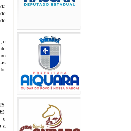
 da
 de
 de
, o
nte
 um
das
foi
25,
E),
o e
a a