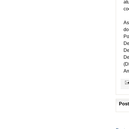
at
co
As
do
Po
De
De
De
(D
An
Post