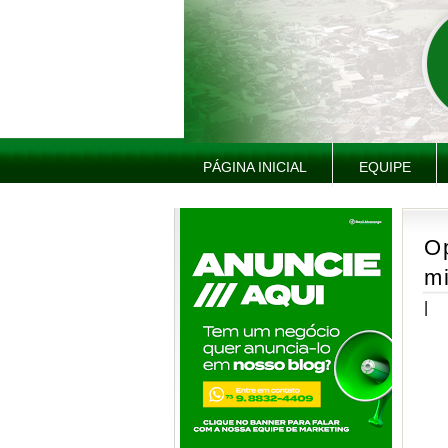
PÁGINA INICIAL
EQUIPE
O
m
|