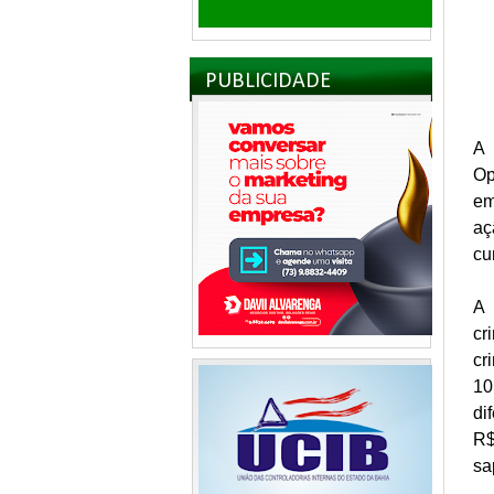
PUBLICIDADE
A 
Op
em
aç
cu
A 
cr
cr
10
di
R$
sa