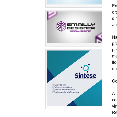
En
or
di
ar
Na
pr
pe
ma
li
en
Co
A 
co
vi
Re