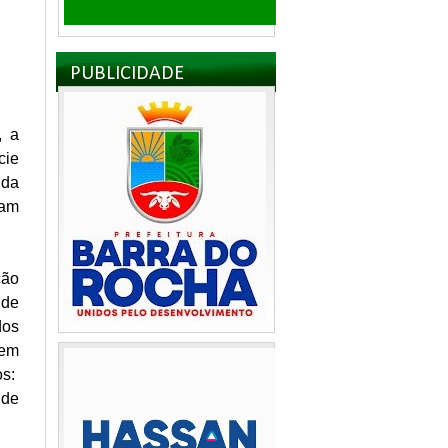
PUBLICIDADE
, a
cie
 da
ram
ção
 de
dos
 em
os:
 de