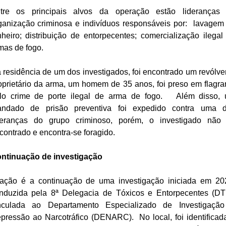
tre os principais alvos da operação estão lideranças
ganização criminosa e indivíduos responsáveis por: lavagem
nheiro; distribuição de entorpecentes; comercialização ilegal
mas de fogo.
 residência de um dos investigados, foi encontrado um revólver
oprietário da arma, um homem de 35 anos, foi preso em flagra
lo crime de porte ilegal de arma de fogo. Além disso,
ndado de prisão preventiva foi expedido contra uma 
deranças do grupo criminoso, porém, o investigado não 
contrado e encontra-se foragido.
ntinuação de investigação
ação é a continuação de uma investigação iniciada em 20
nduzida pela 8ª Delegacia de Tóxicos e Entorpecentes (DT
nculada ao Departamento Especializado de Investigaçã
pressão ao Narcotráfico (DENARC). No local, foi identificad