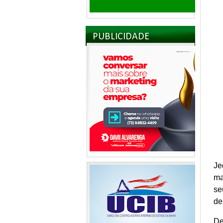
PUBLICIDADE
Je
ma
se
de
De