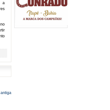
a a
res
 no
tir
nto
antiga