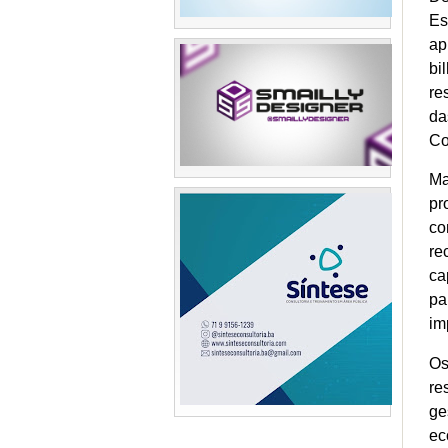
Es
ap
bi
re
da
C
Ma
pr
co
re
ca
pa
im
Os
re
ge
ec