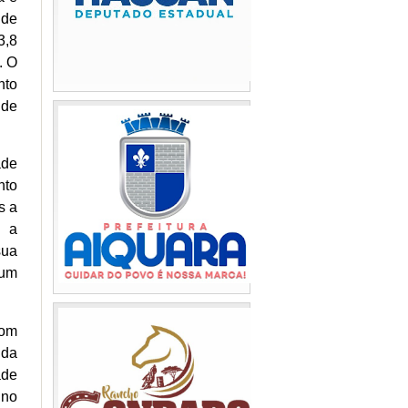
 de
3,8
. O
nto
 de
ade
nto
s a
m a
sua
 um
com
 da
ade
 no