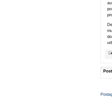
au
po
pr
De
mu
do
ur
Post
Posta