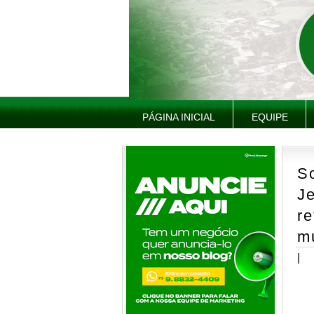
PÁGINA INICIAL
EQUIPE
S
Je
r
m
|