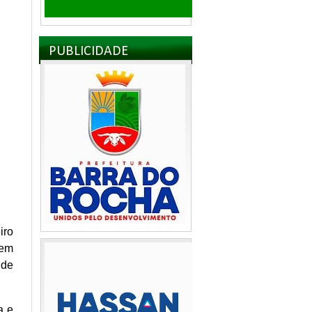
PUBLICIDADE
iro
 em
 de
a e