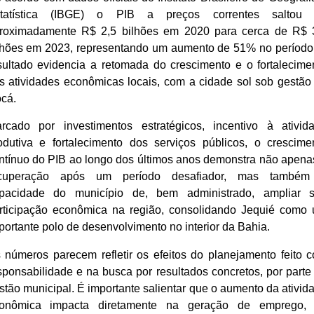
tatística (IBGE) o PIB a preços correntes saltou
roximadamente R$ 2,5 bilhões em 2020 para cerca de R$ 
lhões em 2023, representando um aumento de 51% no período
sultado evidencia a retomada do crescimento e o fortalecime
s atividades econômicas locais, com a cidade sol sob gestão
ocá.
rcado por investimentos estratégicos, incentivo à ativid
odutiva e fortalecimento dos serviços públicos, o crescime
ntínuo do PIB ao longo dos últimos anos demonstra não apena
cuperação após um período desafiador, mas també
pacidade do município de, bem administrado, ampliar 
rticipação econômica na região, consolidando Jequié como
portante polo de desenvolvimento no interior da Bahia.
 números parecem refletir os efeitos do planejamento feito 
sponsabilidade e na busca por resultados concretos, por parte
stão municipal. É importante salientar que o aumento da ativid
onômica impacta diretamente na geração de emprego,