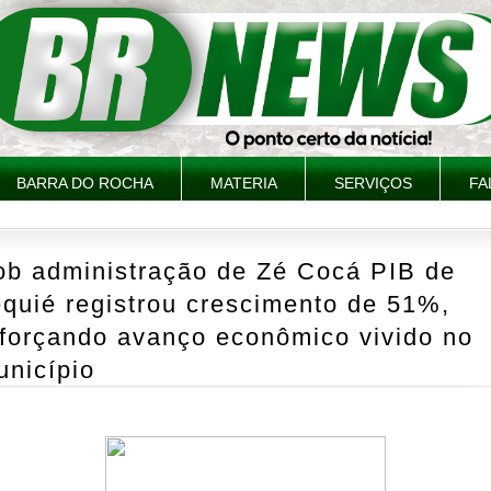
BARRA DO ROCHA
MATERIA
SERVIÇOS
FA
ob administração de Zé Cocá PIB de
quié registrou crescimento de 51%,
eforçando avanço econômico vivido no
unicípio