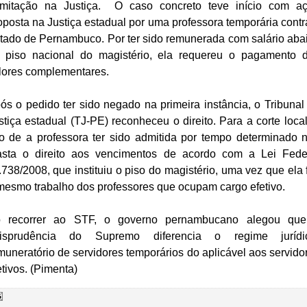
amitação na Justiça. O caso concreto teve início com a
oposta na Justiça estadual por uma professora temporária contr
tado de Pernambuco. Por ter sido remunerada com salário aba
 piso nacional do magistério, ela requereu o pagamento 
lores complementares.
ós o pedido ter sido negado na primeira instância, o Tribunal
stiça estadual (TJ-PE) reconheceu o direito. Para a corte local
to de a professora ter sido admitida por tempo determinado 
asta o direito aos vencimentos de acordo com a Lei Fede
.738/2008, que instituiu o piso do magistério, uma vez que ela 
mesmo trabalho dos professores que ocupam cargo efetivo.
 recorrer ao STF, o governo pernambucano alegou qu
risprudência do Supremo diferencia o regime jurídi
muneratório de servidores temporários do aplicável aos servido
etivos. (Pimenta)