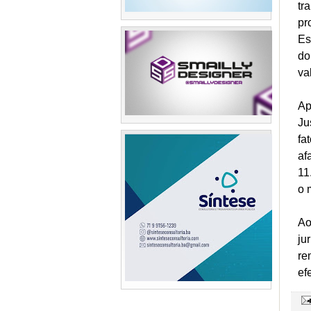
tr
pr
Es
do
va
Ap
Ju
fa
af
11
o 
Ao
ju
re
ef