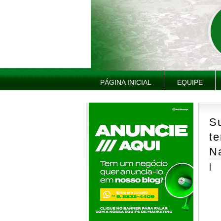
PÁGINA INICIAL
EQUIPE
S
te
Na
|