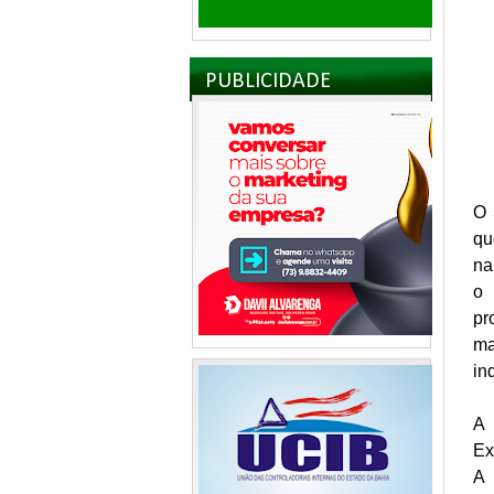
PUBLICIDADE
O 
qu
na
o 
pr
m
in
A 
Ex
A 