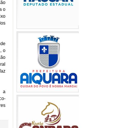
ção
a o
ixo
dos
 de
, o
não
ral
faz
e a
co-
res