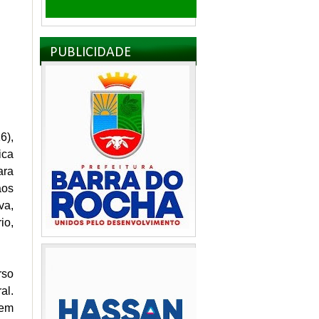
PUBLICIDADE
6),
ica
ara
aos
va,
o,
rso
al.
 em