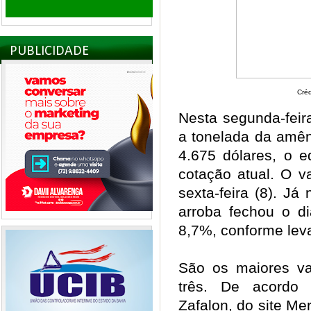
PUBLICIDADE
Cré
Nesta segunda-feir
a tonelada da amên
4.675 dólares, o e
cotação atual. O v
sexta-feira (8). Já
arroba fechou o 
8,7%, conforme le
São os maiores va
três. De acordo 
Zafalon, do site M