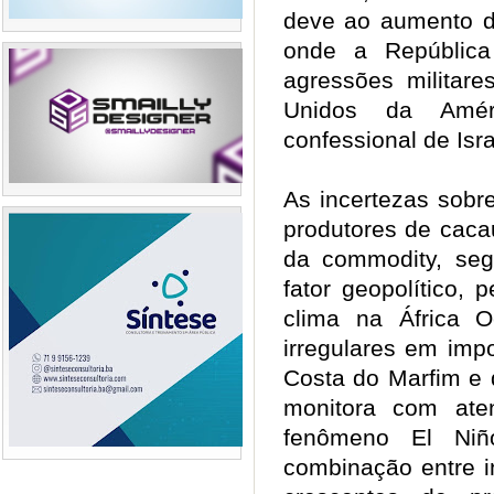
deve ao aumento d
onde a República
agressões militare
Unidos da Amé
confessional de Isr
As incertezas sobr
produtores de cac
da commodity, se
fator geopolítico,
clima na África 
irregulares em imp
Costa do Marfim e
monitora com ate
fenômeno El Ni
combinação entre in