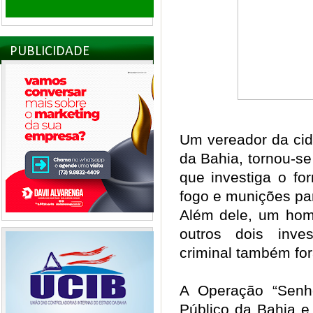
PUBLICIDADE
Um vereador da cid
da Bahia, tornou-se
que investiga o fo
fogo e munições pa
Além dele, um hom
outros dois inve
criminal também fo
A Operação “Senho
Público da Bahia e d