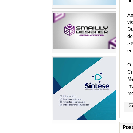
po
Ao
vi
Du
de
Se
en
O 
Cr
Me
in
mo
Post