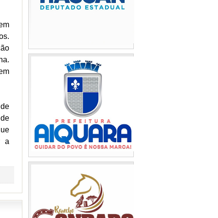
sem
os.
ção
na.
nem
 de
 de
gue
r a