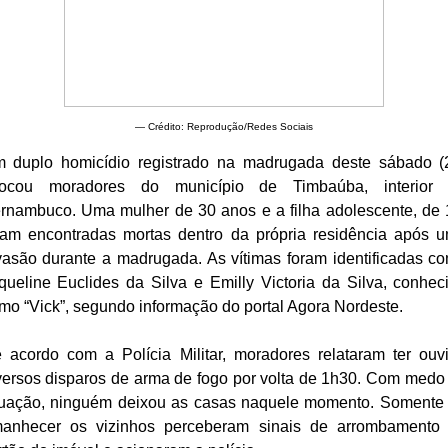
— Crédito: Reprodução/Redes Sociais
 duplo homicídio registrado na madrugada deste sábado (
ocou moradores do município de Timbaúba, interior
rnambuco. Uma mulher de 30 anos e a filha adolescente, de 
ram encontradas mortas dentro da própria residência após 
vasão durante a madrugada. As vítimas foram identificadas c
queline Euclides da Silva e Emilly Victoria da Silva, conhec
mo “Vick”, segundo informação do portal Agora Nordeste.
 acordo com a Polícia Militar, moradores relataram ter ouv
versos disparos de arma de fogo por volta de 1h30. Com medo
tuação, ninguém deixou as casas naquele momento. Somente
anhecer os vizinhos perceberam sinais de arrombamento