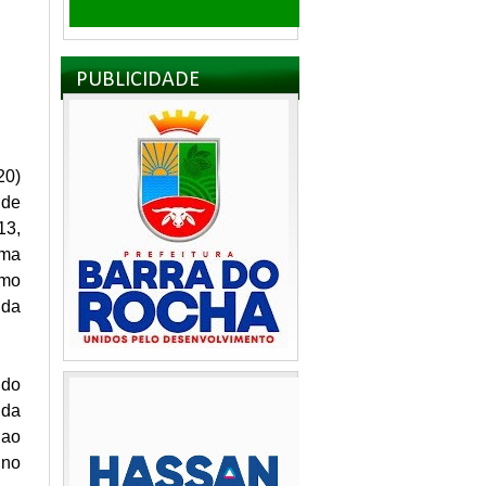
PUBLICIDADE
20)
 de
13,
uma
omo
ida
ido
 da
 ao
 no