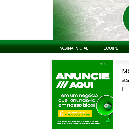
PÁGINA INICIAL
EQUIPE
Mã
as
|