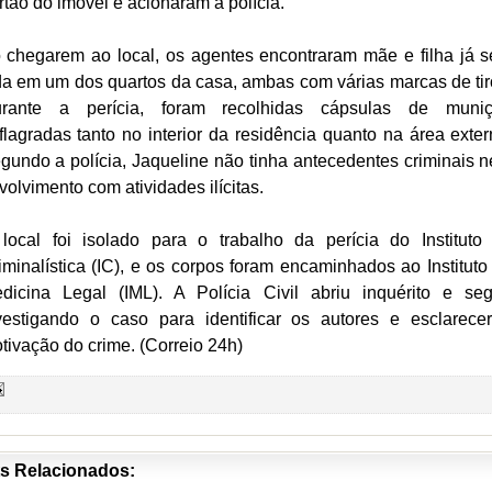
rtão do imóvel e acionaram a polícia.
 chegarem ao local, os agentes encontraram mãe e filha já 
da em um dos quartos da casa, ambas com várias marcas de tir
rante a perícia, foram recolhidas cápsulas de muni
flagradas tanto no interior da residência quanto na área exter
gundo a polícia, Jaqueline não tinha antecedentes criminais 
volvimento com atividades ilícitas.
local foi isolado para o trabalho da perícia do Instituto
iminalística (IC), e os corpos foram encaminhados ao Instituto
dicina Legal (IML). A Polícia Civil abriu inquérito e se
vestigando o caso para identificar os autores e esclarece
tivação do crime. (Correio 24h)
s Relacionados: