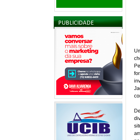
PUBLICIDADE
Um
ch
Pe
fo
in
Ja
co
De
di
si
am