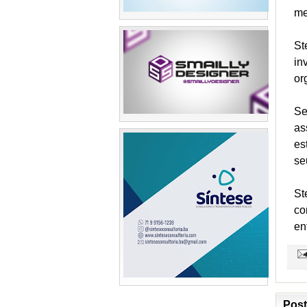
me
St
in
or
Se
as
es
se
St
co
en
Post