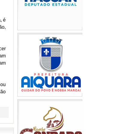
, é
ão,
cer
íam
ram
uou
ção