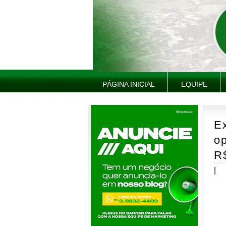
PÁGINA INICIAL
EQUIPE
E
o
R
|