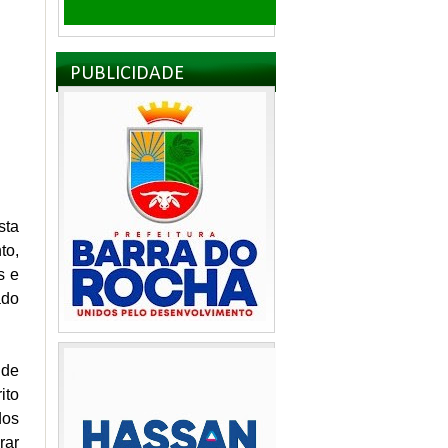
PUBLICIDADE
sta
to,
s e
ado
 de
ito
dos
rar