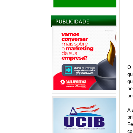
PUBLICIDADE
O 
qu
qu
pe
um
A 
pr
Fe
co