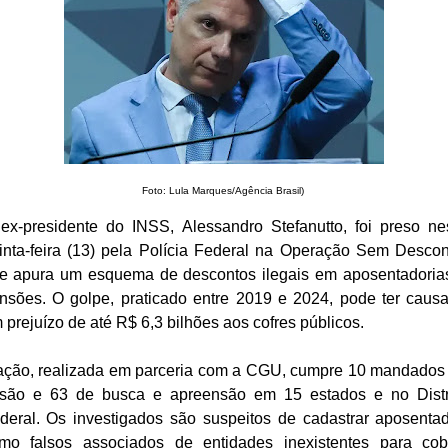
Foto: Lula Marques/Agência Brasil)
ex-presidente do INSS, Alessandro Stefanutto, foi preso ne
inta-feira (13) pela Polícia Federal na Operação Sem Descon
e apura um esquema de descontos ilegais em aposentadoria
nsões. O golpe, praticado entre 2019 e 2024, pode ter caus
 prejuízo de até R$ 6,3 bilhões aos cofres públicos.
ação, realizada em parceria com a CGU, cumpre 10 mandados
isão e 63 de busca e apreensão em 15 estados e no Distr
deral. Os investigados são suspeitos de cadastrar aposenta
mo falsos associados de entidades inexistentes para cob