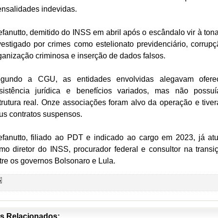
nsalidades indevidas.
efanutto, demitido do INSS em abril após o escândalo vir à tona
vestigado por crimes como estelionato previdenciário, corrupç
ganização criminosa e inserção de dados falsos.
gundo a CGU, as entidades envolvidas alegavam ofere
sistência jurídica e benefícios variados, mas não possu
trutura real. Onze associações foram alvo da operação e tive
us contratos suspensos.
efanutto, filiado ao PDT e indicado ao cargo em 2023, já at
mo diretor do INSS, procurador federal e consultor na transi
tre os governos Bolsonaro e Lula.
s Relacionados: