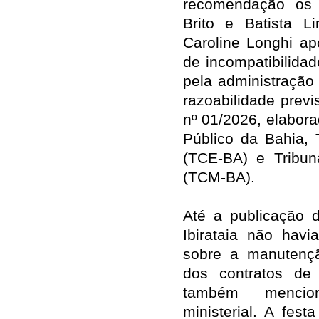
recomendação os c
Brito e Batista L
Caroline Longhi ap
de incompatibilidad
pela administração
razoabilidade prev
nº 01/2026, elabora
Público da Bahia, 
(TCE-BA) e Tribun
(TCM-BA).
Até a publicação d
Ibirataia não havi
sobre a manutenç
dos contratos de 
também mencio
ministerial. A fest